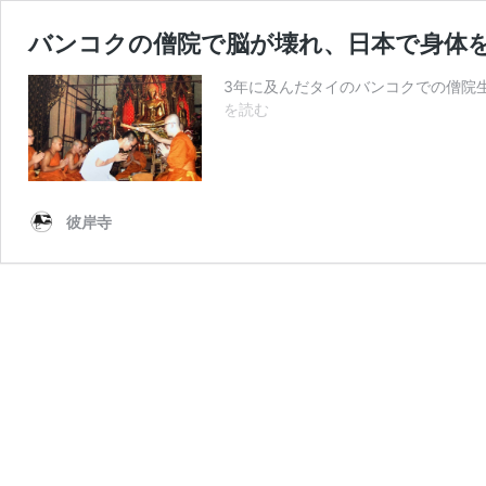
バンコクの僧院で脳が壊れ、日本で身体
3年に及んだタイのバンコクでの僧院生
バ
を読む
ン
コ
ク
の
彼岸寺
僧
院
で
脳
が
壊
れ、
日
本
で
身
体