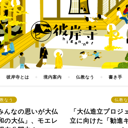
彼岸寺とは
境内案内
仏教なう
書き手
教なう
仏教
】みんなの思いが大仏
「大仏造立プロジ
和の大仏」、モエレ
立に向けた「勧進