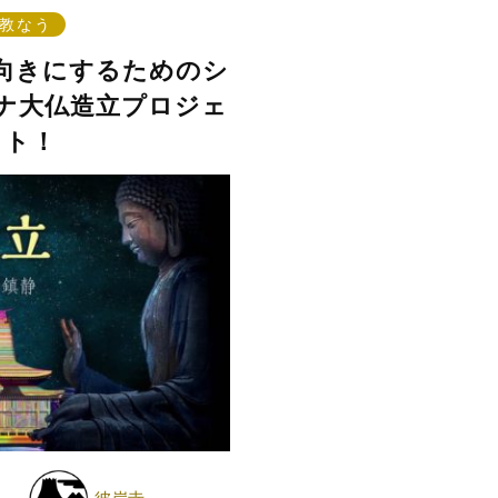
教なう
向きにするためのシ
ナ大仏造立プロジェ
クト！