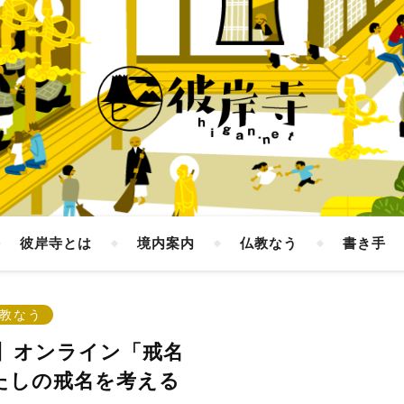
彼岸寺とは
境内案内
仏教なう
書き手
教なう
】オンライン「戒名
わたしの戒名を考える