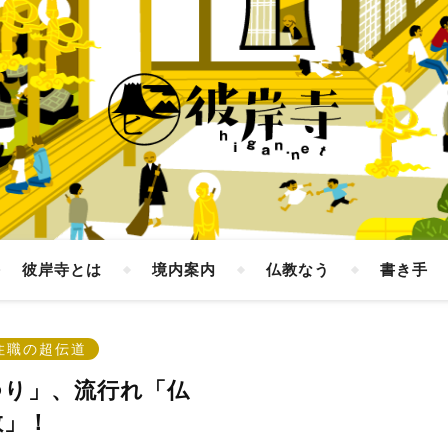
彼岸寺とは
境内案内
仏教なう
書き手
住職の超伝道
つり」、流行れ「仏
教」！