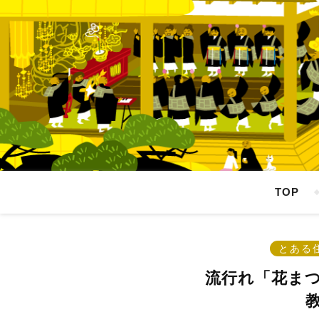
TOP
とある
流行れ「花ま