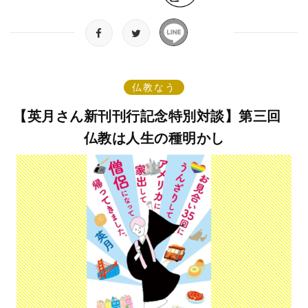
仏教なう
【英月さん新刊刊行記念特別対談】第三回
仏教は人生の種明かし