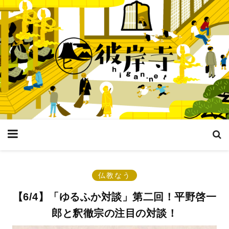
仏教なう
【6/4】「ゆるふか対談」第二回！平野啓一
郎と釈徹宗の注目の対談！