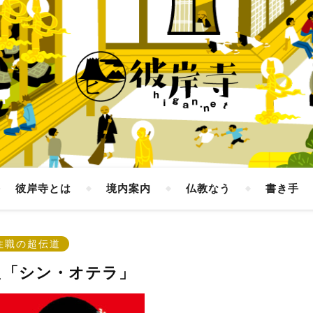
彼岸寺とは
境内案内
仏教なう
書き手
住職の超伝道
た「シン・オテラ」