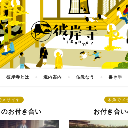
彼岸寺とは
境内案内
仏教なう
書き手
でメサイヤ
木魚でメ
とのお付き合い
お付き合い