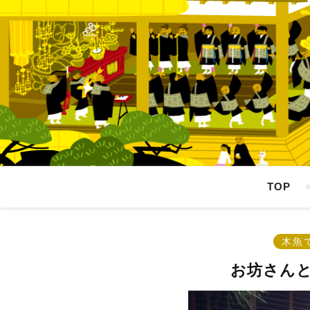
TOP
木魚
お坊さん